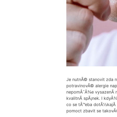
Je nutnÃ© stanovit zda 
potravinovÃ© alergie nap
nepomÅ¯Å¾e vysazenÃ­ nÄ
kvalitnÃ­ spÃ¡nek. I kdy
co se tÅ™eba dotÃ½kajÃ­ 
pomoct zbavit se takov