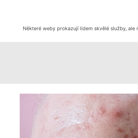
Skip
to
content
Některé weby prokazují lidem skvělé služby, ale 