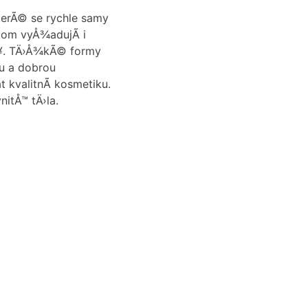
terÃ© se rychle samy
tom vyÅ¾adujÃ­ i
Å¥. TÄ›Å¾kÃ© formy
u a dobrou
 kvalitnÃ­ kosmetiku.
itÅ™ tÄ›la.