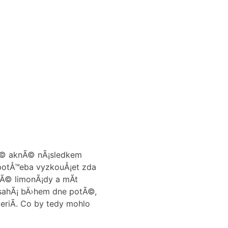
kÃ© aknÃ© nÃ¡sledkem
 potÅ™eba vyzkouÅ¡et zda
Ã© limonÃ¡dy a mÃ­t
j sahÃ¡ bÄ›hem dne potÃ©,
eriÃ­. Co by tedy mohlo