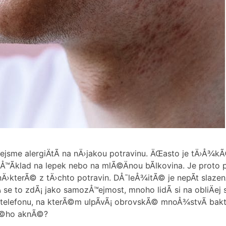
nejsme alergiÄtÃ­ na nÄ›jakou potravinu. ÄŒasto je tÄ›Å¾
Å™Ã­klad na lepek nebo na mlÃ©Änou bÃ­lkovina. Je proto
›kterÃ© z tÄ›chto potravin. DÅ¯leÅ¾itÃ© je nepÃ­t slazen
Å¾ se to zdÃ¡ jako samozÅ™ejmost, mnoho lidÃ­ si na obliÄe
telefonu, na kterÃ©m ulpÃ­vÃ¡ obrovskÃ© mnoÅ¾stvÃ­ bakt
Ã©ho aknÃ©?