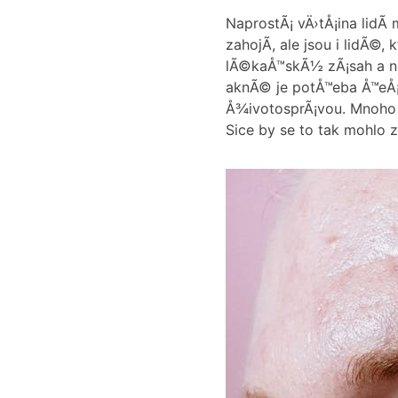
NaprostÃ¡ vÄ›tÅ¡ina lidÃ
zahojÃ­, ale jsou i lidÃ
lÃ©kaÅ™skÃ½ zÃ¡sah a na
aknÃ© je potÅ™eba Å™eÅ¡
Å¾ivotosprÃ¡vou. Mnoho l
Sice by se to tak mohlo 