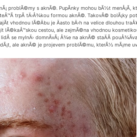
­ mÃ¡ problÃ©my s aknÃ©. PupÃ­nky mohou bÃ½t menÅ¡Ã­, k
©, kteÅ™Ã­ trpÃ­ tÄ›Å¾kou formou aknÃ©. TakovÃ© bolÃ¡ky po
jÃ­t vhodnou lÃ©Äbu je Äasto bÄ›h na velice dlouhou tra
it lÃ©kaÅ™skou cestou, ale zejmÃ©na vhodnou kosmetiko
idÃ­ se mylnÄ› domnÃ­vÃ¡ Å¾e na aknÃ© staÄÃ­ pouÅ¾Ã­vat
zdÃ¡t, ale aknÃ© je projevem problÃ©mu, kterÃ½ mÃ¡me uvn