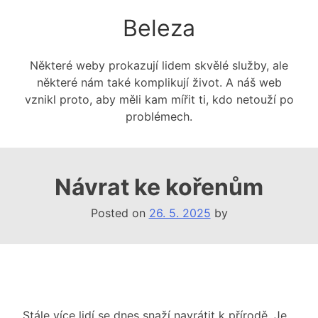
Skip
Beleza
to
content
Některé weby prokazují lidem skvělé služby, ale
některé nám také komplikují život. A náš web
vznikl proto, aby měli kam mířit ti, kdo netouží po
problémech.
Návrat ke kořenům
Posted on
26. 5. 2025
by
Stále více lidí se dnes snaží navrátit k přírodě. Je