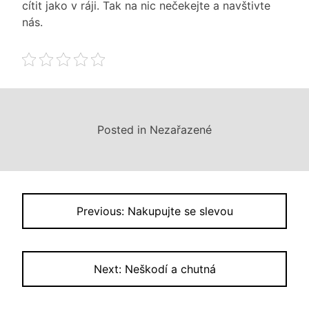
cítit jako v ráji. Tak na nic nečekejte a navštivte
nás.
Posted in Nezařazené
Navigace
Previous:
Nakupujte se slevou
pro
příspěvek
Next:
Neškodí a chutná