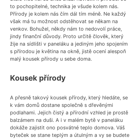
to pochopitelné, technika je všude kolem nás.
Přírody je kolem nás čím dál tím méně. Ne každý
však má tu možnost odstěhovat se někam na
venkov. Bohužel, někdy nám to nedovolí práce,
jindy finanční důvody. Proto určitě člověk, který
žije na sídlišti v paneláku a jediným jeho spojením
s přírodou je květina na okně, jistě ocení alespoň
malý kousek přírody u sebe doma.
Kousek přírody
A přesně takový kousek přírody, který hledáte, se
k vám domů dostane společně s
dřevěnými
podlahami
. Jejich čistý a přírodní vzhled je prostě
balzámem na duši. A i v malém bytě v paneláku
dokáže zajistit ono posvátné teplo domova. Váš
byteček se stane teplým a útulným a vy se budete