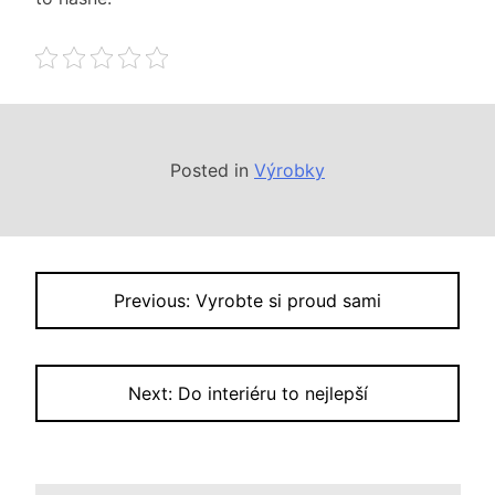
Posted in
Výrobky
Navigace
Previous:
Vyrobte si proud sami
pro
příspěvek
Next:
Do interiéru to nejlepší