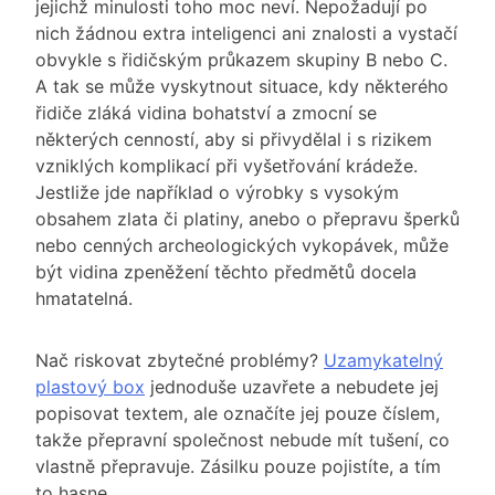
jejichž minulosti toho moc neví. Nepožadují po
nich žádnou extra inteligenci ani znalosti a vystačí
obvykle s řidičským průkazem skupiny B nebo C.
A tak se může vyskytnout situace, kdy některého
řidiče zláká vidina bohatství a zmocní se
některých cenností, aby si přivydělal i s rizikem
vzniklých komplikací při vyšetřování krádeže.
Jestliže jde například o výrobky s vysokým
obsahem zlata či platiny, anebo o přepravu šperků
nebo cenných archeologických vykopávek, může
být vidina zpeněžení těchto předmětů docela
hmatatelná.
Nač riskovat zbytečné problémy?
Uzamykatelný
plastový box
jednoduše uzavřete a nebudete jej
popisovat textem, ale označíte jej pouze číslem,
takže přepravní společnost nebude mít tušení, co
vlastně přepravuje. Zásilku pouze pojistíte, a tím
to hasne.