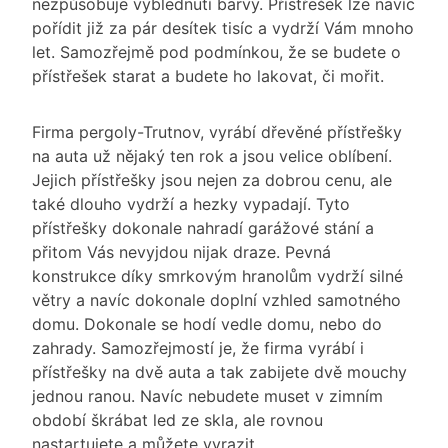
nezpůsobuje vyblednutí barvy. Přístřešek lze navíc
pořídit již za pár desítek tisíc a vydrží Vám mnoho
let. Samozřejmě pod podmínkou, že se budete o
přístřešek starat a budete ho lakovat, či mořit.
Firma pergoly-Trutnov, vyrábí dřevěné přístřešky
na auta už nějaký ten rok a jsou velice oblíbení.
Jejich přístřešky jsou nejen za dobrou cenu, ale
také dlouho vydrží a hezky vypadají. Tyto
přístřešky dokonale nahradí garážové stání a
přitom Vás nevyjdou nijak draze. Pevná
konstrukce díky smrkovým hranolům vydrží silné
větry a navíc dokonale doplní vzhled samotného
domu. Dokonale se hodí vedle domu, nebo do
zahrady. Samozřejmostí je, že firma vyrábí i
přístřešky na dvě auta a tak zabijete dvě mouchy
jednou ranou. Navíc nebudete muset v zimním
období škrábat led ze skla, ale rovnou
nastartujete a můžete vyrazit.