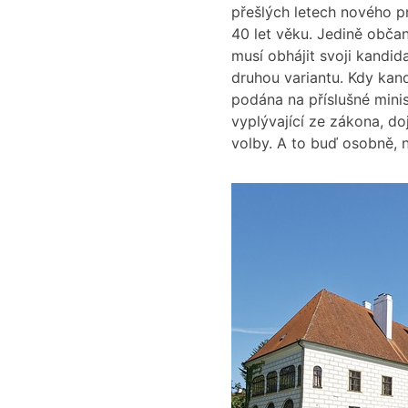
přešlých letech nového p
40 let věku. Jedině obč
musí obhájit svoji kandid
druhou variantu. Kdy kan
podána na příslušné mini
vyplývající ze zákona, do
volby. A to buď osobně,