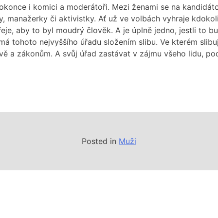
dokonce i komici a moderátoři. Mezi ženami se na kandidá
y, manažerky či aktivistky. Ať už ve volbách vyhraje kdoko
řeje, aby to byl moudrý člověk. A je úplně jedno, jestli to 
ímá tohoto nejvyššího úřadu složením slibu. Ve kterém slibu
avě a zákonům. A svůj úřad zastávat v zájmu všeho lidu, po
Posted in
Muži