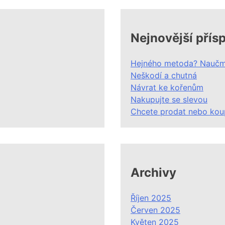
Nejnovější přís
Hejného metoda? Naučme
Neškodí a chutná
Návrat ke kořenům
Nakupujte se slevou
Chcete prodat nebo kou
Archivy
Říjen 2025
Červen 2025
Květen 2025