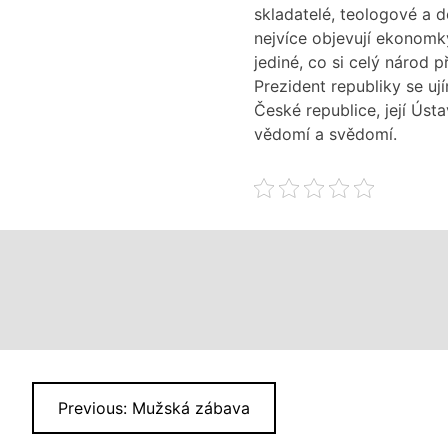
skladatelé, teologové a 
nejvíce objevují ekonomk
jediné, co si celý národ p
Prezident republiky se uj
České republice, její Úst
vědomí a svědomí.
Navigace
Previous:
Mužská zábava
pro