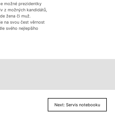
tce možné prezidentky
liv z možných kandidátů,
bude žena či muž.
je na svou čest věrnost
dle svého nejlepšího
Next:
Servis notebooku