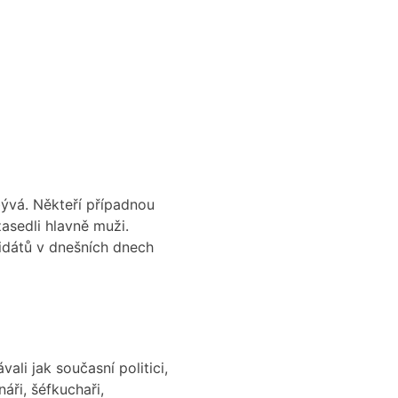
ývá. Někteří případnou
zasedli hlavně muži.
idátů v dnešních dnech
ali jak současní politici,
áři, šéfkuchaři,