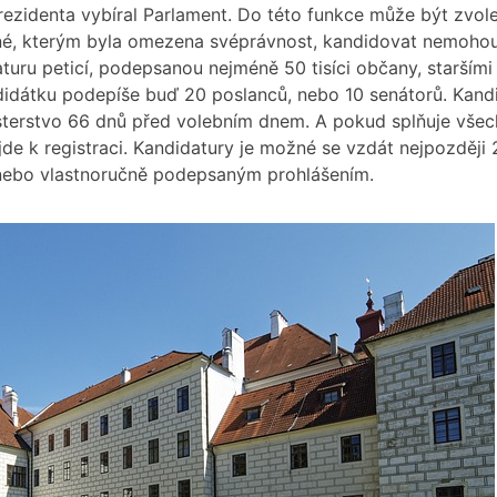
rezidenta vybíral Parlament. Do této funkce může být zvole
ané, kterým byla omezena svéprávnost, kandidovat nemoho
aturu peticí, podepsanou nejméně 50 tisíci občany, staršími
didátku podepíše buď 20 poslanců, nebo 10 senátorů. Kandid
sterstvo 66 dnů před volebním dnem. A pokud splňuje všech
jde k registraci. Kandidatury je možné se vzdát nejpozději
 nebo vlastnoručně podepsaným prohlášením.