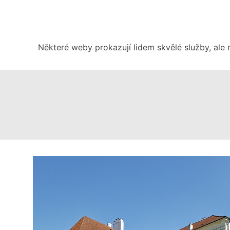
Skip
to
content
Některé weby prokazují lidem skvělé služby, ale 