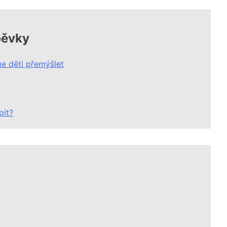
pěvky
 děti přemýšlet
pit?