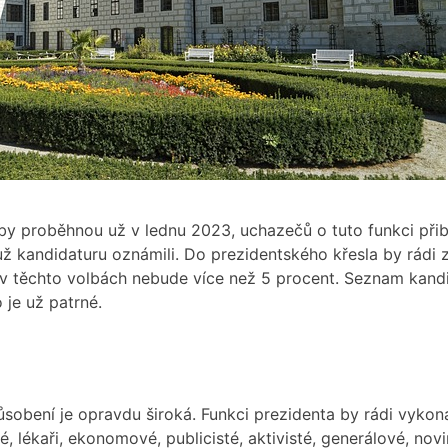
by proběhnou už v lednu 2023, uchazečů o tuto funkci přib
í už kandidaturu oznámili. Do prezidentského křesla by rádi 
v těchto volbách nebude více než 5 procent. Seznam kand
o je už patrné.
ůsobení je opravdu široká. Funkci prezidenta by rádi vykonáv
, lékaři, ekonomové, publicisté, aktivisté, generálové, novin