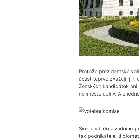
Protože prezidentské vol
účast teprve zvažují, jin
Ženských kandidátek ani 
není ještě úplný. Ale jedn
Šíře jejich dosavadního p
tak podnikatelé, diplomaté