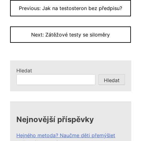
Navigace
Previous:
Jak na testosteron bez předpisu?
pro
příspěvek
Next:
Zátěžové testy se siloměry
Hledat
Hledat
Nejnovější příspěvky
Hejného metoda? Naučme děti přemýšlet