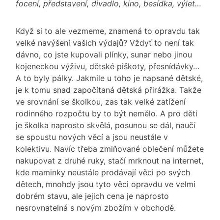
focení, představení, divadlo, kino, besídka, výlet…
Když si to ale vezmeme, znamená to opravdu tak
velké navýšení vašich výdajů? Vždyť to není tak
dávno, co jste kupovali plínky, sunar nebo jinou
kojeneckou výživu, dětské piškoty, přesnídávky…
A to byly pálky. Jakmile u toho je napsané dětské,
je k tomu snad započítaná dětská přirážka. Takže
ve srovnání se školkou, zas tak velké zatížení
rodinného rozpočtu by to být nemělo. A pro děti
je školka naprosto skvělá, posunou se dál, naučí
se spoustu nových věcí a jsou neustále v
kolektivu. Navíc třeba zmiňované oblečení můžete
nakupovat z druhé ruky, stačí mrknout na internet,
kde maminky neustále prodávají věci po svých
dětech, mnohdy jsou tyto věci opravdu ve velmi
dobrém stavu, ale jejich cena je naprosto
nesrovnatelná s novým zbožím v obchodě.