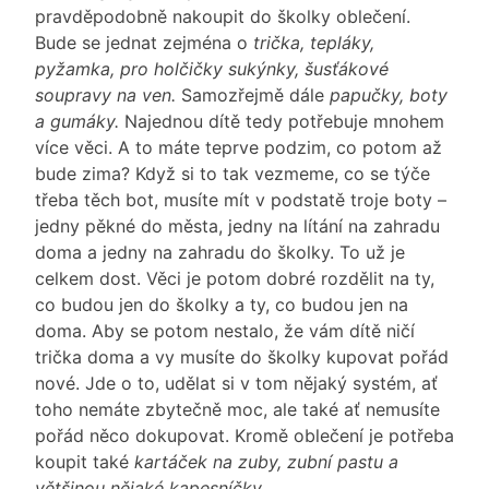
pravděpodobně nakoupit do školky oblečení.
Bude se jednat zejména o
trička, tepláky,
pyžamka, pro holčičky sukýnky, šusťákové
soupravy na ven.
Samozřejmě dále
papučky, boty
a gumáky.
Najednou dítě tedy potřebuje mnohem
více věci. A to máte teprve podzim, co potom až
bude zima? Když si to tak vezmeme, co se týče
třeba těch bot, musíte mít v podstatě troje boty –
jedny pěkné do města, jedny na lítání na zahradu
doma a jedny na zahradu do školky. To už je
celkem dost. Věci je potom dobré rozdělit na ty,
co budou jen do školky a ty, co budou jen na
doma. Aby se potom nestalo, že vám dítě ničí
trička doma a vy musíte do školky kupovat pořád
nové. Jde o to, udělat si v tom nějaký systém, ať
toho nemáte zbytečně moc, ale také ať nemusíte
pořád něco dokupovat. Kromě oblečení je potřeba
koupit také
kartáček na zuby, zubní pastu a
většinou nějaké kapesníčky.